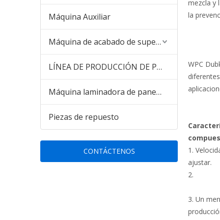
mezcla y l
la prevenc
Máquina Auxiliar
Máquina de acabado de superficies
WPC Dubki
LÍNEA DE PRODUCCIÓN DE PANELES DE PARED DE PVC WPC para el mercado de Pakistán India
diferente
aplicacion
Máquina laminadora de paneles de pared de PVC
Piezas de repuesto
Caracter
compuest
1. Velocid
CONTÁCTENOS
ajustar.
2.
3. Un men
producció