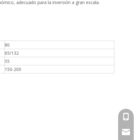
nómico, adecuado para la inversión a gran escala.
80
65/132
55
150-200
+86-18
info@an