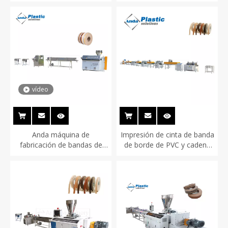
borde PVC de un solo
bandas de bandas de PVC
tornillo
de alta velocidad de alta
velocidad
vídeo
Anda máquina de
Impresión de cinta de banda
fabricación de bandas de
de borde de PVC y cadena
borde de PVC
de producción de
recubrimiento UV
Fabricación de máquinas