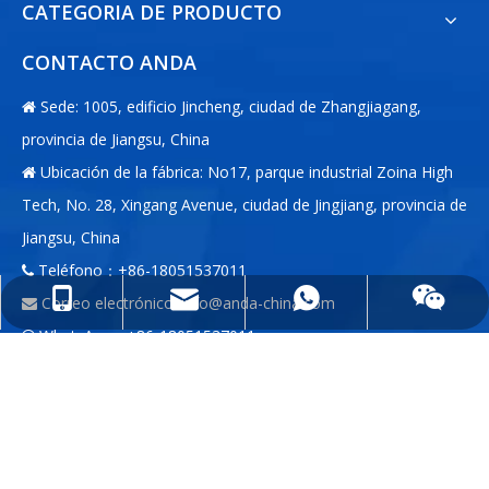
CATEGORIA DE PRODUCTO
CONTACTO ANDA
Sede: 1005, edificio Jincheng, ciudad de Zhangjiagang,

provincia de Jiangsu, China
Ubicación de la fábrica: No17, parque industrial Zoina High

Tech, No. 28, Xingang Avenue, ciudad de Jingjiang, provincia de
Jiangsu, China
Teléfono：+86-18051537011

info@anda-china.com
+86-18051537011
+86-18051537011
Correo electrónico:
info@anda-china.com

WhatsApp：+86-18051537011

WeChat：+86-18051537011

PONERSE EN
CONTACTO