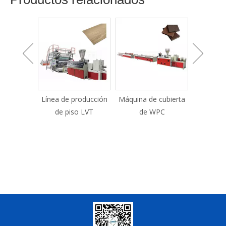
roducción
Línea de producción
Máquina de cubierta
Máquina e
de mármol
de piso LVT
de WPC
perfiles 
l PVC de
venta
mol