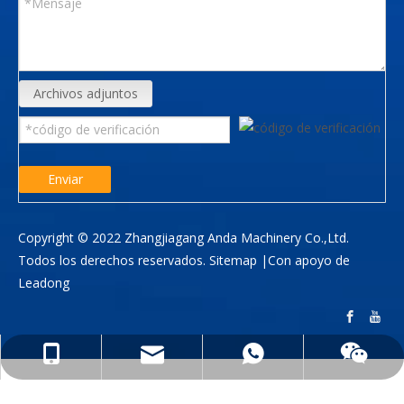
Archivos adjuntos
Enviar
Copyright © 2022 Zhangjiagang Anda Machinery Co.,Ltd.
Todos los derechos reservados.
Sitemap
|Con apoyo de
Leadong
info@anda-china.com
+86-18051537011
+86-18051537011