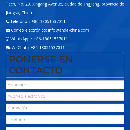
Tech, No. 28, Xingang Avenue, ciudad de Jingjiang, provincia de
Jiangsu, China
Teléfono：+86-18051537011

Correo electrónico:
info@anda-china.com

WhatsApp：+86-18051537011

WeChat：+86-18051537011

PONERSE EN
CONTACTO