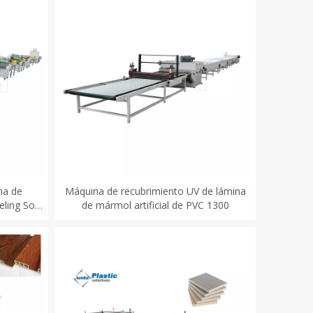
na de
Máquina de recubrimiento UV de lámina
ling Soft
de mármol artificial de PVC 1300
sión y
o UV