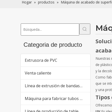
Hogar
»
productos
»
Máquina de acabado de superfi
Máq
Soluc
Categoria de producto
acaba
Nuestras 
Extrusora de PVC
de plástic
y la decol
Venta caliente
Como fabr
que se in
Línea de extrusión de bandas de borde de PVC
y una prot
Tipos
Máquina para fabricar tubos de plástico
Ofrecemos
Línea de producción de tableros de PVC
UV
Es ide