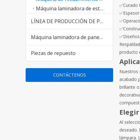
✅Curado U
Máquina laminadora de estampado
✅Espesor 
LÍNEA DE PRODUCCIÓN DE PANELES DE PARED DE PVC WPC para el mercado de Pakistán India
✅Operación
✅Construc
✅Diseños 
Máquina laminadora de paneles de pared de PVC
Respaldad
producto e
Piezas de repuesto
Aplica
Nuestros 
CONTÁCTENOS
acabado pr
brillante 
decorativ
compuesto
Elegi
Al selecci
deseado. L
lámpara. L