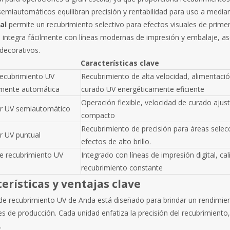
miautomáticos equilibran precisión y rentabilidad para uso a mediana
al
permite un recubrimiento selectivo para efectos visuales de prime
 integra fácilmente con líneas modernas de impresión y embalaje, as
decorativos.
Características clave
recubrimiento UV
Recubrimiento de alta velocidad, alimentaci
mente automática
curado UV energéticamente eficiente
Operación flexible, velocidad de curado ajus
r UV semiautomático
compacto
Recubrimiento de precisión para áreas selec
r UV puntual
efectos de alto brillo.
e recubrimiento UV
Integrado con líneas de impresión digital, ca
recubrimiento constante
erísticas y ventajas clave
 de recubrimiento UV de Anda está diseñado para brindar un rendimien
s de producción. Cada unidad enfatiza la precisión del recubrimiento, l
.