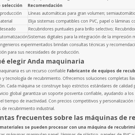
e selección
Recomendación
 producción
Líneas automáticas para gran volumen; semiautomáti
aterial
Elija sistemas compatibles con PVC, papel o láminas 
deseado
Recubridores puntuales para brillo selectivo; Recubrido
automatización
Sistemas digitales para la integración de la impresión
ingenieros experimentados brindan consultas técnicas y recomendacio
ción para sus necesidades de producción.
ué elegir Anda maquinaria
aquinaria es un recurso confiable
Fabricante de equipos de recu
o y tecnología de recubrimiento. Ofrecemos soluciones completas lla
ón. Cada máquina se construye bajo estrictos estándares de calidad p
vicio global garantiza un soporte posventa confiable, ayudando a los c
el tiempo de inactividad. Con precios competitivos y personalización 
 de recubrimiento industrial.
ntas frecuentes sobre las máquinas de r
 materiales se pueden procesar con una máquina de recubrim
ras máquinas manipulan papel, láminas de plástico, paneles de PVC y