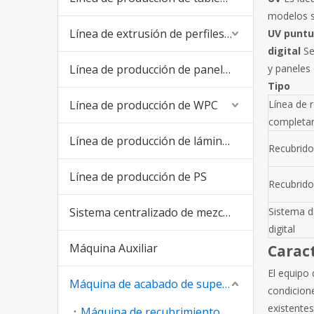
modelos se
Línea de extrusión de perfiles de PVC
UV puntu
digital
Se
Línea de producción de paneles de PVC
y paneles 
Tipo
Línea de producción de WPC
Línea de 
completa
Línea de producción de láminas de PVC
Recubrido
Línea de producción de PS
Recubrido
Sistema centralizado de mezcla y alimentación
Sistema d
digital
Máquina Auxiliar
Caract
El equipo
Máquina de acabado de superficies
condicione
existentes
Máquina de recubrimiento ultravioleta