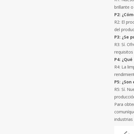
brillante 
P2: ¿Cóm
R2: El pro
del produc
P3: ¿Se 
R3: Sí. Of
requisitos
P4: ¿Qué
R4: La lim
rendimient
P5: ¿Son
R5: Sí. N
producción
Para obte
comuníque
industrias