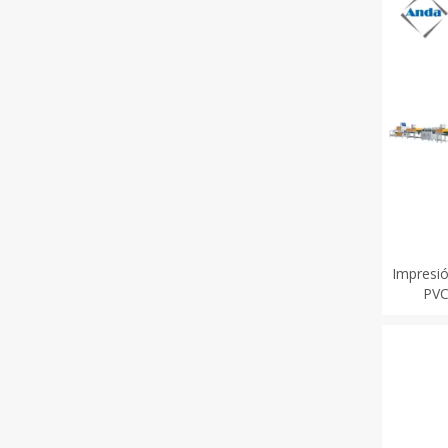
Impresió
PVC
recu