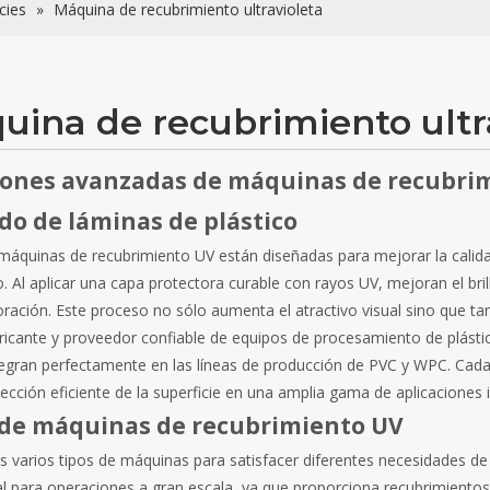
cies
»
Máquina de recubrimiento ultravioleta
uina de recubrimiento ultr
iones avanzadas de máquinas de recubrim
do de láminas de plástico
máquinas de recubrimiento UV están diseñadas para mejorar la calida
o. Al aplicar una capa protectora curable con rayos UV, mejoran el bril
oración. Este proceso no sólo aumenta el atractivo visual sino que tam
icante y proveedor confiable de equipos de procesamiento de plásti
tegran perfectamente en las líneas de producción de PVC y WPC. Cada 
ección eficiente de la superficie en una amplia gama de aplicaciones i
 de máquinas de recubrimiento UV
 varios tipos de máquinas para satisfacer diferentes necesidades de
al para operaciones a gran escala, ya que proporciona recubrimiento