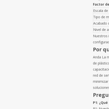
Factor d
Escala de
Tipo de m
Acabado 
Nivel de 
Nuestros 
configura
Por q
Anda La m
de plástic
capacitaci
red de ser
minimizar 
soluciones
Pregu
P1: ¿Qué
R1: Nuest