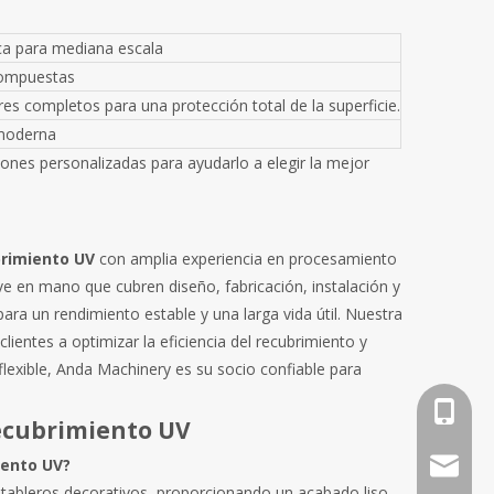
ca para mediana escala
compuestas
res completos para una protección total de la superficie.
 moderna
nes personalizadas para ayudarlo a elegir la mejor
brimiento UV
con amplia experiencia en procesamiento
ve en mano que cubren diseño, fabricación, instalación y
ara un rendimiento estable y una larga vida útil. Nuestra
lientes a optimizar la eficiencia del recubrimiento y
flexible, Anda Machinery es su socio confiable para
+86-18
ecubrimiento UV
iento UV?
info@an
 tableros decorativos, proporcionando un acabado liso,