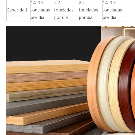
1.5-1.8
2.2
2.2
1.5-1.8
Capacidad
toneladas
toneladas
toneladas
toneladas
por día
por día
por día
por día