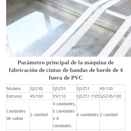
Parámetro principal de la máquina de
fabricación de cintas de bandas de borde
de 4
fuera
de PVC
Modelo
SJSZ45
SJSZ55
SJSZ51
45/100
Extrusor
45/100
55/110
SJSZ51
/105
SJSZ45/100
4 cavidades,
Cavidades
6 cavidades
2 cavidad
6 cavidades
2 cavidad
de salida
o 8
cavidades