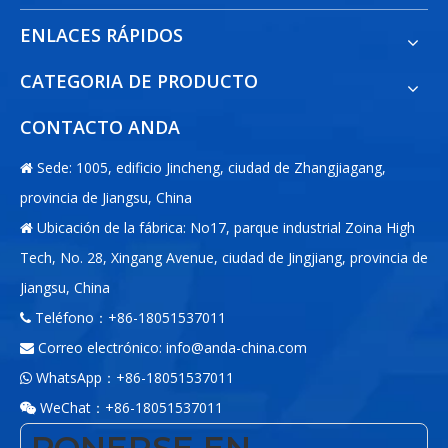
ENLACES RÁPIDOS
CATEGORIA DE PRODUCTO
CONTACTO ANDA
Sede: 1005, edificio Jincheng, ciudad de Zhangjiagang,

provincia de Jiangsu, China
Ubicación de la fábrica: No17, parque industrial Zoina High

Tech, No. 28, Xingang Avenue, ciudad de Jingjiang, provincia de
Jiangsu, China
Teléfono：+86-18051537011

Correo electrónico:
info@anda-china.com

WhatsApp：+86-18051537011

WeChat：+86-18051537011

PONERSE EN