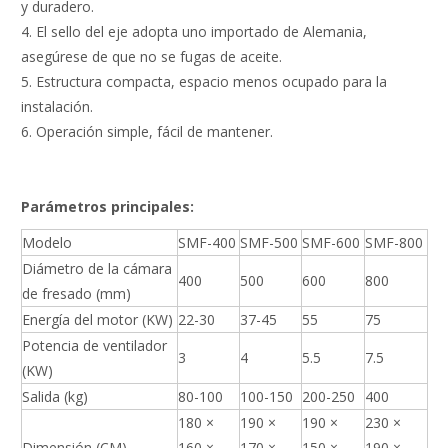
y duradero.
4. El sello del eje adopta uno importado de Alemania,
asegúrese de que no se fugas de aceite.
5. Estructura compacta, espacio menos ocupado para la
instalación.
6. Operación simple, fácil de mantener.
Parámetros principales:
Modelo
SMF-400
SMF-500
SMF-600
SMF-800
Diámetro de la cámara
400
500
600
800
de fresado (mm)
Energía del motor (KW)
22-30
37-45
55
75
Potencia de ventilador
3
4
5.5
7.5
(KW)
Salida (kg)
80-100
100-150
200-250
400
180 ×
190 ×
190 ×
230 ×
Dimensión (CM)
160 ×
170 ×
150 ×
190 ×