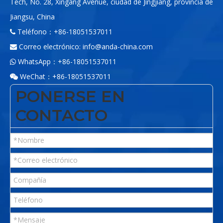
Tech, No. 28, Xingang Avenue, ciudad de Jingjiang, provincia de
Jiangsu, China
Teléfono：+86-18051537011

Correo electrónico:
info@anda-china.com

WhatsApp：+86-18051537011

WeChat：+86-18051537011

PONERSE EN
CONTACTO