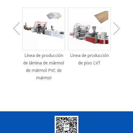
roducción
Línea de producción
Máquina de cubierta
Máquina d
de mármol
de piso LVT
de WPC
de perfil
l PVC de
ventan
mol