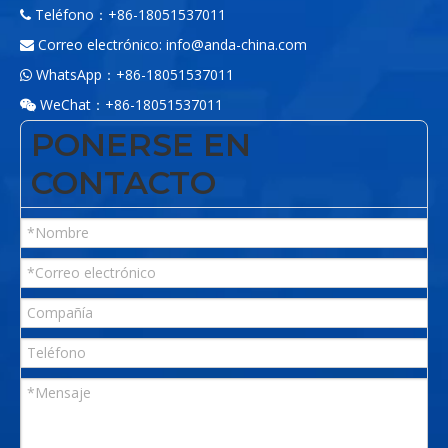
Teléfono：+86-18051537011

Correo electrónico:
info@anda-china.com

WhatsApp：+86-18051537011

WeChat：+86-18051537011

PONERSE EN
CONTACTO