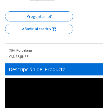
Preguntar
Añadir al carrito
国家:
Porcelana
YANSE:
JINSE
Descripción del Producto