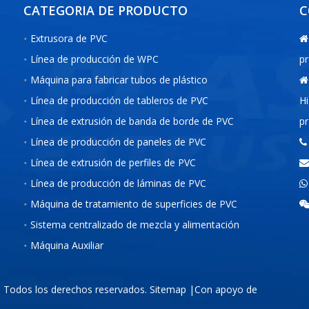
CATEGORIA DE PRODUCTO
C
Extrusora de PVC

Línea de producción de WPC
pr
Máquina para fabricar tubos de plástico

Línea de producción de tableros de PVC
Hi
Línea de extrusión de banda de borde de PVC
pr
Línea de producción de paneles de PVC

Línea de extrusión de perfiles de PVC

Línea de producción de láminas de PVC

Máquina de tratamiento de superficies de PVC
Sistema centralizado de mezcla y alimentación
Máquina Auxiliar
. Todos los derechos reservados.
Sitemap
|Con apoyo de