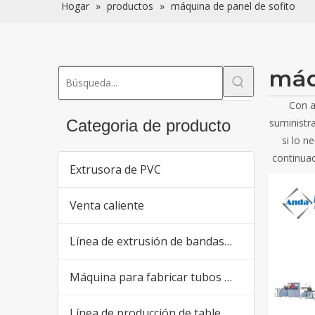
Hogar
»
productos
»
máquina de panel de sofito
máq
Con a
Categoria de producto
suministr
si lo n
continua
Extrusora de PVC
Venta caliente
Línea de extrusión de bandas de borde de PVC
Máquina para fabricar tubos de plástico
Línea de producción de tableros de PVC