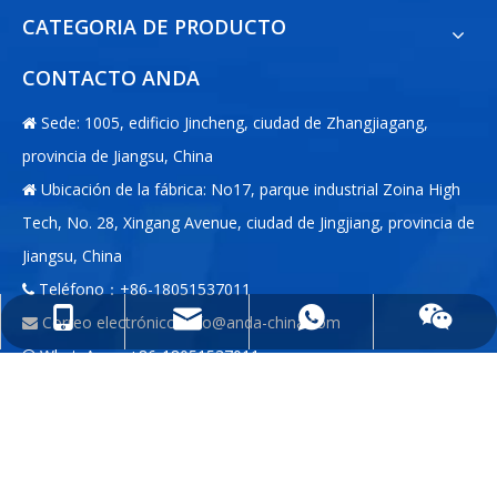
CATEGORIA DE PRODUCTO
CONTACTO ANDA
Sede: 1005, edificio Jincheng, ciudad de Zhangjiagang,

provincia de Jiangsu, China
Ubicación de la fábrica: No17, parque industrial Zoina High

Tech, No. 28, Xingang Avenue, ciudad de Jingjiang, provincia de
Jiangsu, China
Teléfono：+86-18051537011

info@anda-china.com
+86-18051537011
+86-18051537011
Correo electrónico:
info@anda-china.com

WhatsApp：+86-18051537011

WeChat：+86-18051537011

PONERSE EN
CONTACTO