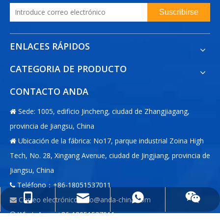
Suscribirse
ENLACES RÁPIDOS
CATEGORIA DE PRODUCTO
CONTACTO ANDA
Sede: 1005, edificio Jincheng, ciudad de Zhangjiagang,

provincia de Jiangsu, China
Ubicación de la fábrica: No17, parque industrial Zoina High

Tech, No. 28, Xingang Avenue, ciudad de Jingjiang, provincia de
Jiangsu, China
Teléfono：+86-18051537011

info@anda-china.com
+86-18051537011
+86-18051537011
Correo electrónico:
info@anda-china.com

WhatsApp：+86-18051537011
