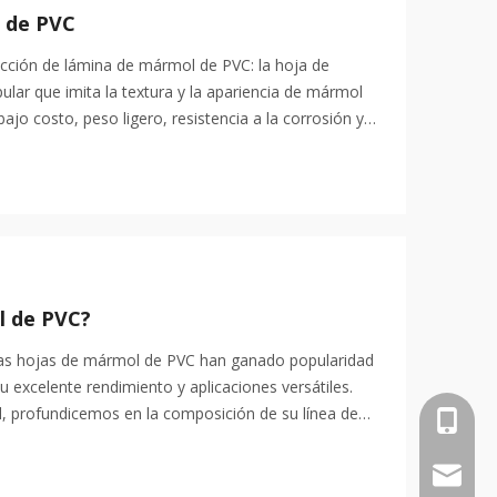
l de PVC
cción de lámina de mármol de PVC: la hoja de
lar que imita la textura y la apariencia de mármol
jo costo, peso ligero, resistencia a la corrosión y
ción
l de PVC?
as hojas de mármol de PVC han ganado popularidad
u excelente rendimiento y aplicaciones versátiles.
, profundicemos en la composición de su línea de
+86-18
info@an