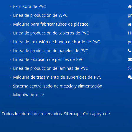
Extrusora de PVC

Línea de producción de WPC
pr
Máquina para fabricar tubos de plástico

Línea de producción de tableros de PVC
Hi
Línea de extrusión de banda de borde de PVC
pr
Línea de producción de paneles de PVC

Línea de extrusión de perfiles de PVC

Línea de producción de láminas de PVC

Máquina de tratamiento de superficies de PVC
Sistema centralizado de mezcla y alimentación
Máquina Auxiliar
. Todos los derechos reservados.
Sitemap
|Con apoyo de