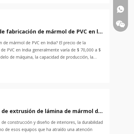
+86-18
¿Cuál es el precio de la máquina de fabricación de mármol de PVC en la India?
ón de mármol de PVC en India? El precio de la
de PVC en India generalmente varía de $ 70,000 a $
elo de máquina, la capacidad de producción, la
l, una nueva planta requerirá
¿Qué tan duradera es la máquina de extrusión de lámina de mármol de PVC?
 de construcción y diseño de interiores, la durabilidad
no de esos equipos que ha atraído una atención