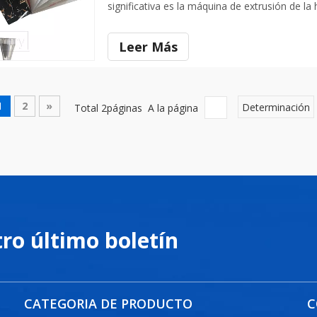
significativa es la máquina de extrusión de 
maravilla de la ingeniería moderna, diseñada 
Leer Más
1
2
»
Total 2páginas A la página
Determinación
tro último boletín
CATEGORIA DE PRODUCTO
C