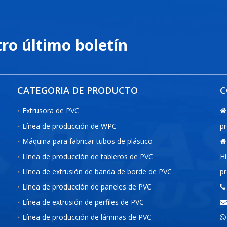
tro último boletín
CATEGORIA DE PRODUCTO
C
Extrusora de PVC

Línea de producción de WPC
pr
Máquina para fabricar tubos de plástico

Línea de producción de tableros de PVC
Hi
Línea de extrusión de banda de borde de PVC
pr
Línea de producción de paneles de PVC

Línea de extrusión de perfiles de PVC

Línea de producción de láminas de PVC
