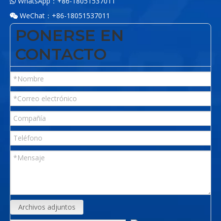
WhatsApp：+86-18051537011

WeChat：+86-18051537011

PONERSE EN
CONTACTO
Archivos adjuntos