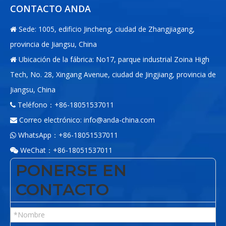
CONTACTO ANDA
Sede: 1005, edificio Jincheng, ciudad de Zhangjiagang,

provincia de Jiangsu, China
Ubicación de la fábrica: No17, parque industrial Zoina High

Tech, No. 28, Xingang Avenue, ciudad de Jingjiang, provincia de
Jiangsu, China
Teléfono：+86-18051537011

Correo electrónico:
info@anda-china.com

WhatsApp：+86-18051537011

WeChat：+86-18051537011

PONERSE EN
CONTACTO