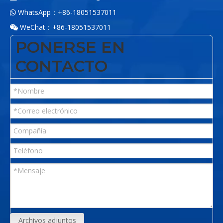
WhatsApp：+86-18051537011

WeChat：+86-18051537011

PONERSE EN
CONTACTO
Archivos adjuntos