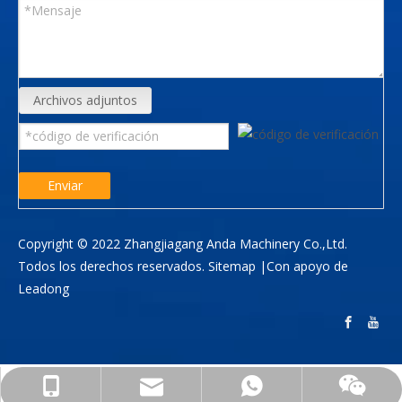
Archivos adjuntos
Enviar
Copyright © 2022 Zhangjiagang Anda Machinery Co.,Ltd.
Todos los derechos reservados.
Sitemap
|Con apoyo de
Leadong
info@anda-china.com
+86-18051537011
+86-18051537011