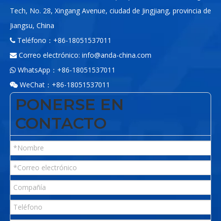
Tech, No. 28, Xingang Avenue, ciudad de Jingjiang, provincia de
Jiangsu, China
Teléfono：+86-18051537011

Correo electrónico:
info@anda-china.com

WhatsApp：+86-18051537011

WeChat：+86-18051537011

PONERSE EN
CONTACTO